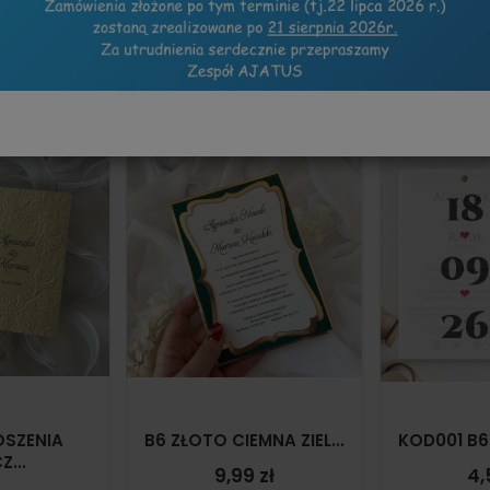
DODATKI
ZAPROSZENIA IN...
OSZENIA
B6 ZŁOTO CIEMNA ZIEL...
KOD001 B6
Z...
9,99 zł
4,