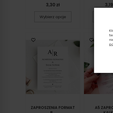
3,30 zł
3,19
Wybierz opcje
Wybierz
Kl
tw
ni
po
ZAPROSZENIA FORMAT
A5 ZAPR
B...
KALK