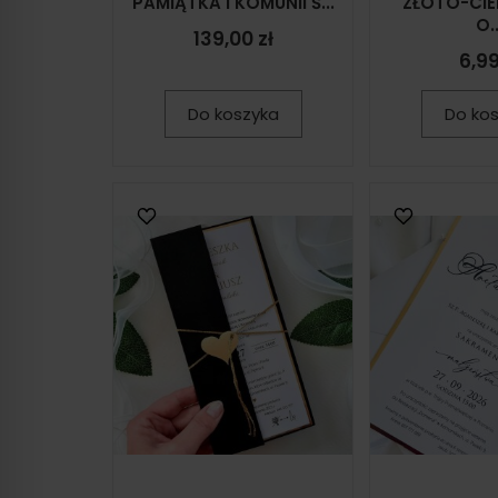
PAMIĄTKA I KOMUNII Ś...
ZŁOTO-CIE
O..
139,00 zł
6,99
Do koszyka
Do ko