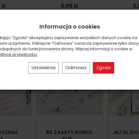
 zł
6,99 zł
3,
 opcje
Do koszyka
Do k
Informacja o cookies
ikając “Zgoda” akceptujesz zapisywanie wszystkich danych cookie na
oim urządzeniu. Kliknięcie “Odmowa” oznacza zapisywanie tylko dan
ezbędnych do funkcjonowania strony. Więcej informacji o cookie w
lityce prywatności
.
Ustawienia
Odmowa
Zgoda
OSZENIA
B6 3 KARTY BORDO
JKZ DL ZŁO
A...
KOK...