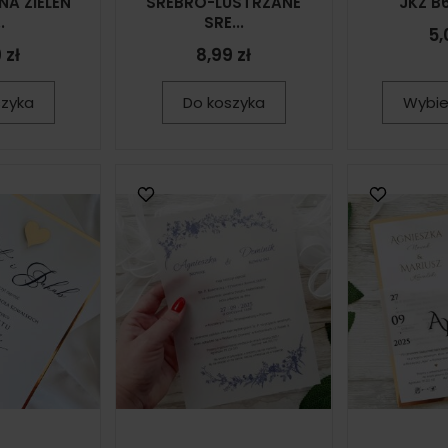
NA ZIELEŃ
SREBRO-LUSTRZANE
JKZ B6
.
SRE...
5,
 zł
8,99 zł
szyka
Do koszyka
Wybie