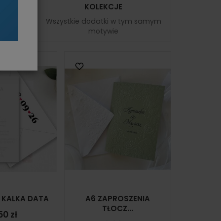
KOLEKCJE
Wszystkie dodatki w tym samym
motywie
 KALKA DATA
A6 ZAPROSZENIA
TŁOCZ...
50 zł