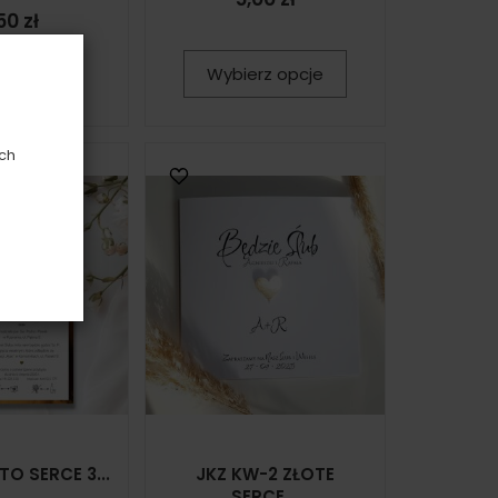
50 zł
oszyka
Wybierz opcje
ych
TO SERCE 3...
JKZ KW-2 ZŁOTE
SERCE...