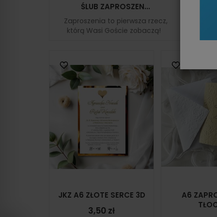
ŚLUB ZAPROSZEN...
Zaproszenia to pierwsza rzecz,
którą Wasi Goście zobaczą!
JKZ A6 ZŁOTE SERCE 3D
A6 ZAPR
TŁOC
3,50 zł