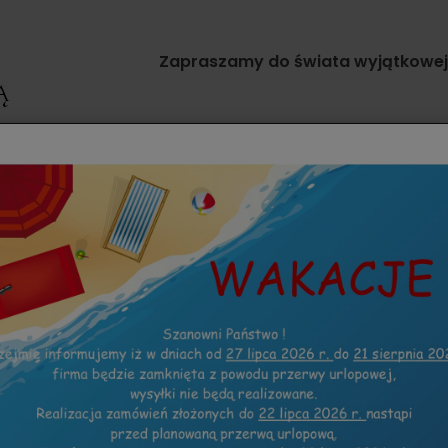
Zapraszamy do świata wyjątkowej g
TKI
ZAPROSZENIA INNE OKAZJE
KOLEKCJE