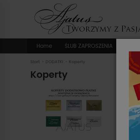
Home
ŚLUB ZAPROSZENIA
DODA
Start
DODATKI
Koperty
Koperty
Wręcz s
się kop
produkt