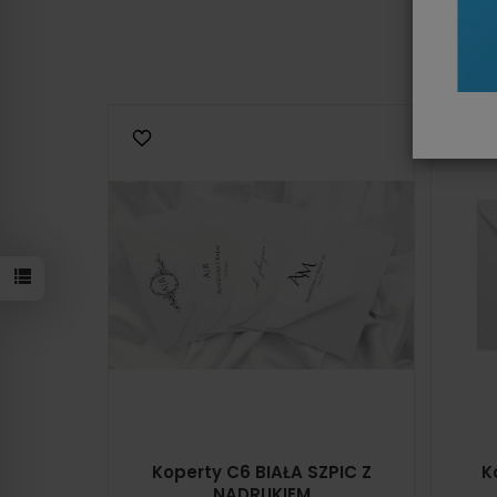
Koperty C6 BIAŁA SZPIC Z
K
NADRUKIEM