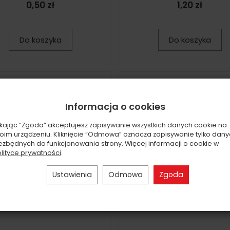
0,50 zł
1,20 zł
Do koszyka
Do koszyka
Informacja o cookies
ikając “Zgoda” akceptujesz zapisywanie wszystkich danych cookie na
oim urządzeniu. Kliknięcie “Odmowa” oznacza zapisywanie tylko dan
ezbędnych do funkcjonowania strony. Więcej informacji o cookie w
lityce prywatności
.
Ustawienia
Odmowa
Zgoda