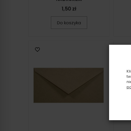
1,50 zł
Do koszyka
Kl
tw
ni
po