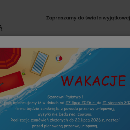
Zapraszamy do świata wyjątkowej g
TKI
ZAPROSZENIA INNE OKAZJE
KOLEKCJE
woim gościom zachwycające zaproszenia, które z wielką ch
erty, które możesz nabyć w naszym internetowym sklepie. W
ów przez wzgląd na eleganckie wykonanie kopert, oraz wyj