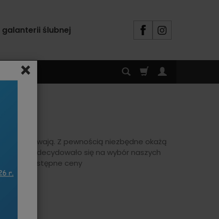
alanterii ślubnej
×
ęcią zachowają. Z pewnością niezbędne okażą
iele osób zdecydowało się na wybór naszych
ątkowo przystępne ceny