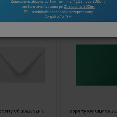
operty C6 BIAŁA SZPIC
Koperty KW CIEMNA ZIE