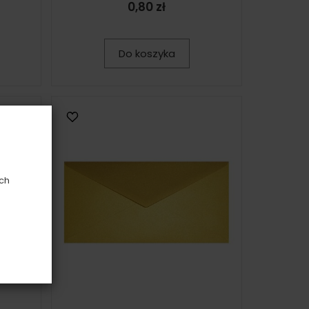
0,80 zł
Do koszyka
ych