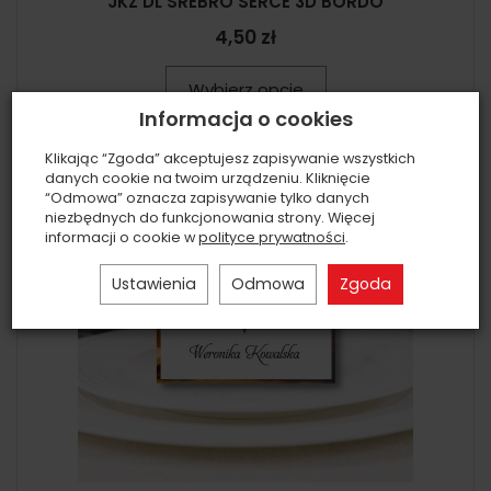
JKZ DL SREBRO SERCE 3D BORDO
4,50 zł
Wybierz opcje
Informacja o cookies
Klikając “Zgoda” akceptujesz zapisywanie wszystkich
danych cookie na twoim urządzeniu. Kliknięcie
“Odmowa” oznacza zapisywanie tylko danych
niezbędnych do funkcjonowania strony. Więcej
informacji o cookie w
polityce prywatności
.
Ustawienia
Odmowa
Zgoda