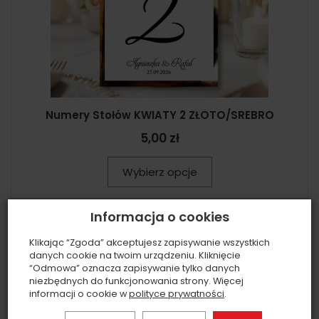
Numery Stołów KWIATY 2 ZŁOTO/SREBRO
5,00 zł
Wybierz opcje
Informacja o cookies
Klikając “Zgoda” akceptujesz zapisywanie wszystkich
danych cookie na twoim urządzeniu. Kliknięcie
“Odmowa” oznacza zapisywanie tylko danych
niezbędnych do funkcjonowania strony. Więcej
informacji o cookie w
polityce prywatności
.