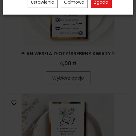
Ustawienia
Odmowa
Zgoda
PLAN WESELA ZŁOTY/SREBRNY KWIATY 2
4,00 zł
Wybierz opcje