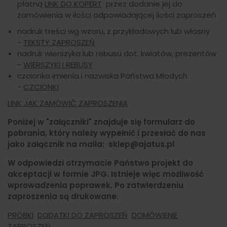
płatną
LINK DO KOPERT
przez dodanie jej do
zamówienia w ilości odpowiadającej ilości zaproszeń
nadruk treści wg wzoru, z przykładowych lub własny
-
TEKSTY ZAPROSZEŃ
nadruk wierszyka lub rebusu dot. kwiatów, prezentów
-
WIERSZYKI I REBUSY
czcionka imienia i nazwiska Państwa Młodych
-
CZCIONKI
LINK JAK ZAMÓWIĆ ZAPROSZENIA
Poniżej w "załączniki" znajduje się formularz do
pobrania, który należy wypełnić i przesłać do nas
jako załącznik na maila: sklep@ajatus.pl
W odpowiedzi otrzymacie Państwo projekt do
akceptacji w formie JPG. Istnieje więc możliwość
wprowadzenia poprawek. Po zatwierdzeniu
zaproszenia są drukowane.
PRÓBKI
DODATKI DO ZAPROSZEŃ
DOMÓWIENIE
ZAPROSZEŃ