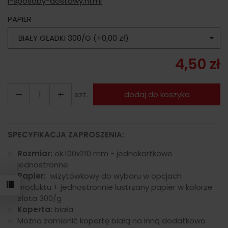
i-sposoby-dostawy.html
PAPIER
BIAŁY GŁADKI 300/G (+0,00 zł)
4,50 zł
szt.
dodaj do koszyka
SPECYFIKACJA ZAPROSZENIA:
Rozmiar:
ok.100x210 mm - jednokartkowe
jednostronne
Papier:
wizytówkowy do wyboru w opcjach
produktu + jednostronnie lustrzany papier w kolorze
złota 300/g
Koperta:
biała
Można zamienić kopertę białą na inną dodatkowo