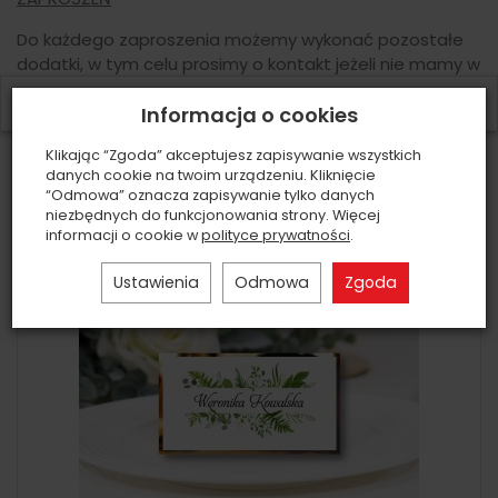
Do każdego zaproszenia możemy wykonać pozostałe
dodatki, w tym celu prosimy o kontakt jeżeli nie mamy w
ofercie tego co Państwa interesuje.
W ostatnich 7 dniach produktem interesuje się
5
osób.
Informacja o cookies
Klikając “Zgoda” akceptujesz zapisywanie wszystkich
Akcesoria
Załączniki
danych cookie na twoim urządzeniu. Kliknięcie
“Odmowa” oznacza zapisywanie tylko danych
niezbędnych do funkcjonowania strony. Więcej
informacji o cookie w
polityce prywatności
.
Ustawienia
Odmowa
Zgoda