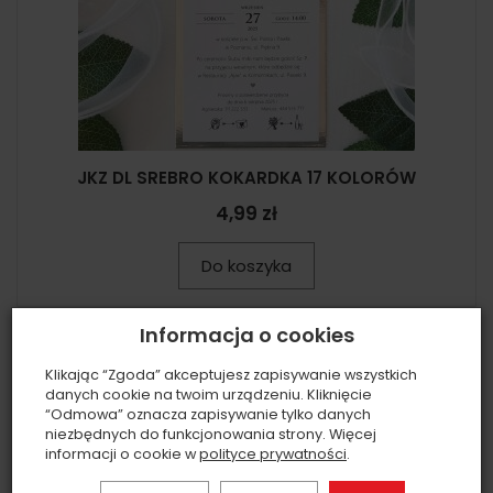
JKZ DL SREBRO KOKARDKA 17 KOLORÓW
4,99 zł
Do koszyka
Informacja o cookies
Klikając “Zgoda” akceptujesz zapisywanie wszystkich
danych cookie na twoim urządzeniu. Kliknięcie
“Odmowa” oznacza zapisywanie tylko danych
niezbędnych do funkcjonowania strony. Więcej
informacji o cookie w
polityce prywatności
.