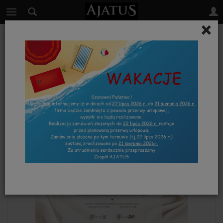
×
RÓŻ