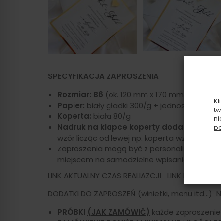
SPECYFIKACJA ZAPROSZENIA
Rozmiar: B6
(ok. 120 mm x 170 mmm)
Kl
Papier:
biały gładki 300/g + jednostronny zł
tw
Koperta:
biała 80/g
ni
Nadruk na klapce koperty dodatkowo pł
po
wzór licząc od lewej np. koperta wzór 2)
Zaproszenia mogą być z personalizacją goś
miejscem na samodzielne wpisanie zaproszo
LINK AKTUALNY CZAS REALIAZCJI
LINK KOSZTY 
DODATKI DO ZAPROSZEŃ
(winietki, menu itd...)
N
PRÓBKI
(JAK ZAMÓWIĆ)
każde zaproszenie