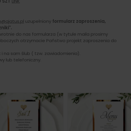
0 SZT
LINK
p@ajatus.pl
uzupełniony
formularz zaproszenia,
niki".
zwrotnie do nas formularza (w tytule maila prosimy
oboczych otrzymacie Państwo projekt zaproszenia do
 i na sam ślub ( tzw. zawiadomienia).
y lub telefoniczny.