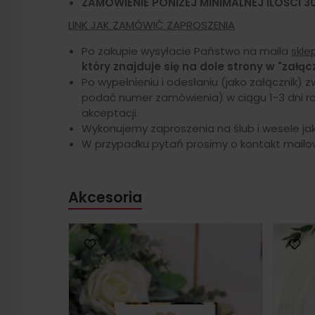
ZAMÓWIENIE PONIŻEJ MINIMALNEJ ILOŚCI 3
LINK JAK ZAMÓWIĆ ZAPROSZENIA
Po zakupie wysyłacie Państwo na maila
skle
który znajduje się na dole strony w "załącz
Po wypełnieniu i odesłaniu (jako załącznik) 
podać numer zamówienia) w ciągu 1-3 dni r
akceptacji.
Wykonujemy zaproszenia na ślub i wesele jak
W przypadku pytań prosimy o kontakt mailow
Akcesoria