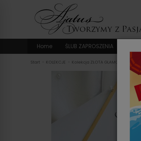
Home
ŚLUB ZAPROSZENIA
DODA
Start
KOLEKCJE
Kolekcja ZŁOTA GLAMOUR
JKZ B