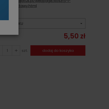
tps://www.ajatus.pl/webpage/koszty-i-
osoby-dostawy.html
PERTA
BEZ NADRUKU
5,50 zł
szt.
dodaj do koszyka