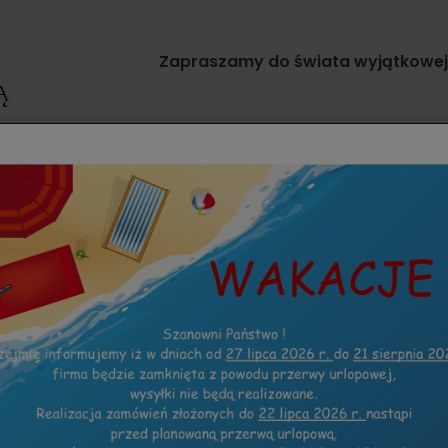
Zapraszamy do świata wyjątkowej g
TKI
ZAPROSZENIA INNE OKAZJE
KOLEKCJE
6 ZŁOTE 3
J
Ob
Dod
Do
Cza