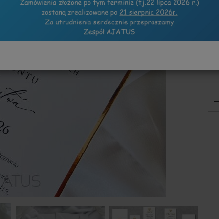
ht
sp
KO