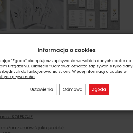
Informacja o cookies
ikając “Zgoda” akceptujesz zapisywanie wszystkich danych cookie na
otym lustrzany podkład 300/g = łącznie 600/g
oim urządzeniu. Kliknięcie “Odmowa” oznacza zapisywanie tylko dan
ezbędnych do funkcjonowania strony. Więcej informacji o cookie w
atny
- dopasowany do zaproszenia (można podać
lityce prywatności
.
Ustawienia
Odmowa
Zgoda
ci a część albo wszystkie wykropkowane z wolnym
nych gości.
I SPOSOBY DOSTAWY
asze KOLEKCJE
 można zamówić jako próbkę.